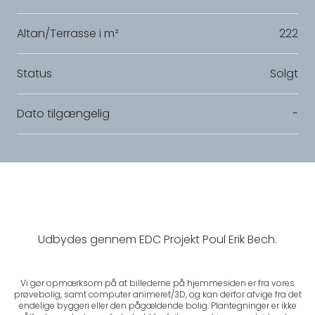
Altan/Terrasse i m²
222
Status
Solgt
Dato tilgængelig
-
Udbydes gennem EDC Projekt Poul Erik Bech.
Vi gør opmærksom på at billederne på hjemmesiden er fra vores
prøvebolig, samt computer animeret/3D, og kan derfor afvige fra det
endelige byggeri eller den pågældende bolig. Plantegninger er ikke