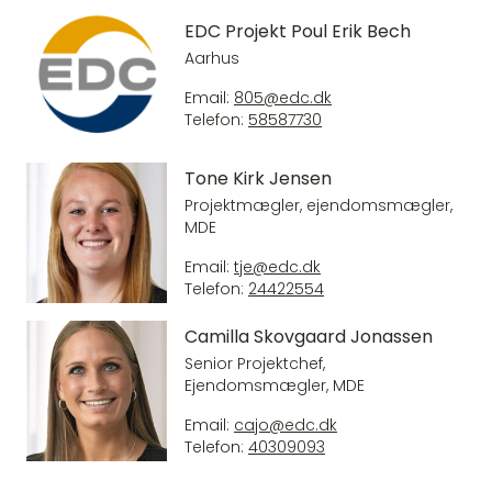
EDC Projekt Poul Erik Bech
Aarhus
Email:
805@edc.dk
Telefon:
58587730
Tone Kirk Jensen
Projektmægler, ejendomsmægler,
MDE
Email:
tje@edc.dk
Telefon:
24422554
Camilla Skovgaard Jonassen
Senior Projektchef,
Ejendomsmægler, MDE
Email:
cajo@edc.dk
Telefon:
40309093